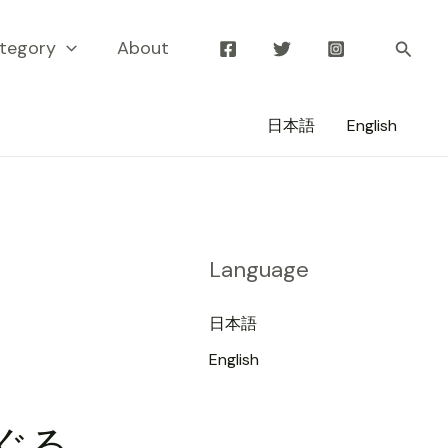
tegory
About
Searc
日本語
English
Language
日本語
English
めぐる