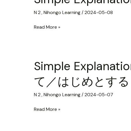
を
N２
,
Nihongo Learning
/
2024-05-08
め
ぐ
Read More »
っ
て
／
Simple
め
Simple Expl
Explanation【N2】
ぐ
を
る
て／はじめとする
は
じ
N２
,
Nihongo Learning
/
2024-05-07
め
／
Read More »
は
じ