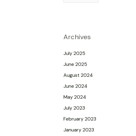
e
a
r
c
Archives
h
July 2025
f
June 2025
o
r
August 2024
:
June 2024
May 2024
July 2023
February 2023
January 2023