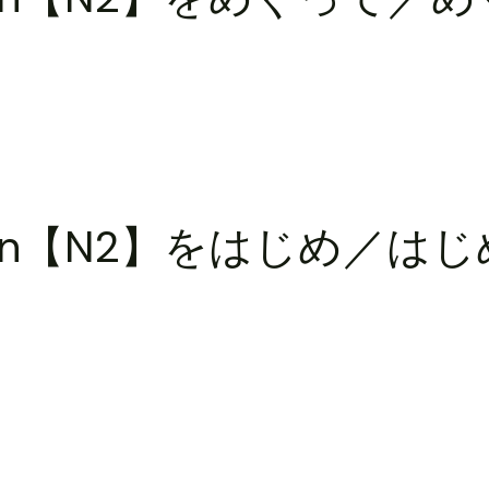
anation【N2】をはじめ／は