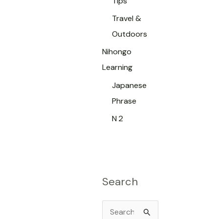
Tips
Travel &
Outdoors
Nihongo
Learning
Japanese
Phrase
N２
Search
S