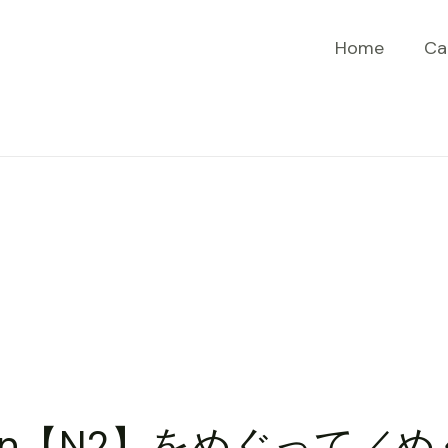
Home
Ca
nation【N2】をめぐって／