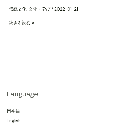
と
ニ
伝統文化
,
文化・学び
/
2022-01-21
ュ
続きを読む »
ー
ジ
ー
ラ
ン
ド
の
ク
リ
Language
ス
マ
日本語
ス
English