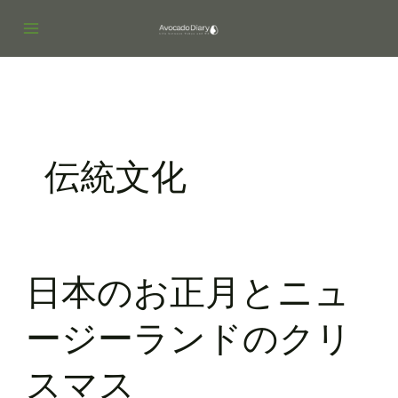
内
容
を
ス
キ
ッ
プ
伝統文化
日
日本のお正月とニュ
本
の
ージーランドのクリ
お
正
スマス
月