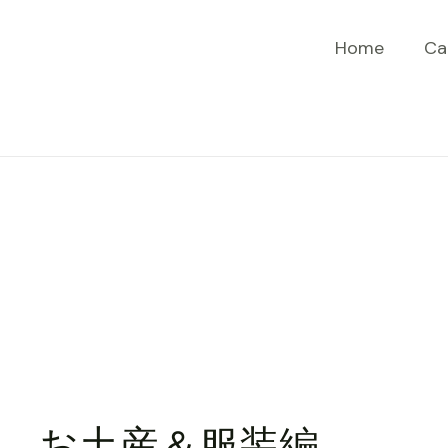
Home
Ca
戦 お土産＆服装編