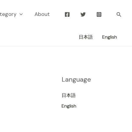
tegory
About
検
索
日本語
English
Language
日本語
English