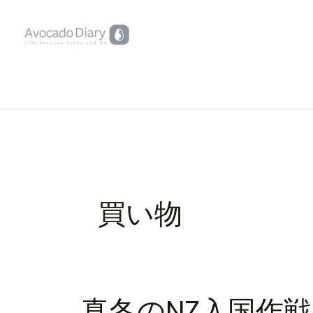
内
容
を
ス
キ
ッ
プ
買い物
真
真冬のNZ入国作
冬