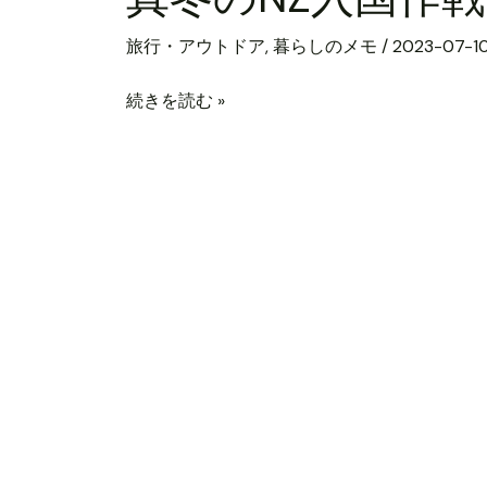
の
旅行・アウトドア
,
暮らしのメモ
/
2023-07-1
NZ
入
続きを読む »
国
作
戦
お
土
産
＆
服
装
編