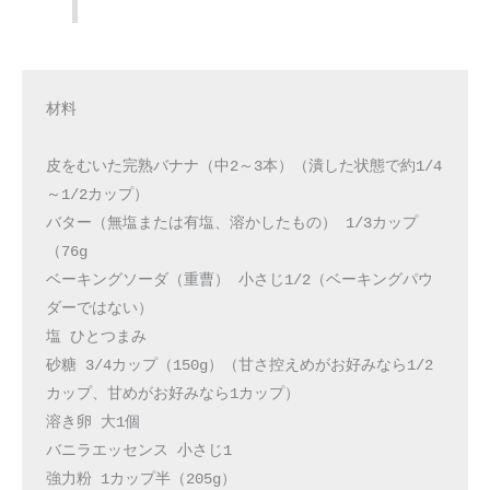
材料
皮をむいた完熟バナナ（中2～3本）（潰した状態で約1/4
～1/2カップ）
バター（無塩または有塩、溶かしたもの） 1/3カップ
（76g
ベーキングソーダ（重曹） 小さじ1/2（ベーキングパウ
ダーではない）
塩 ひとつまみ
砂糖 3/4カップ（150g）（甘さ控えめがお好みなら1/2
カップ、甘めがお好みなら1カップ）
溶き卵 大1個
バニラエッセンス 小さじ1
強力粉 1カップ半（205g）