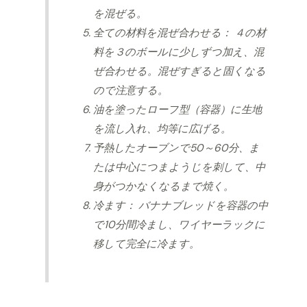
を混ぜる。
全ての材料を混ぜ合わせる： ４の材
料を３のボールに少しずつ加え、混
ぜ合わせる。混ぜすぎると固くなる
ので注意する。
油を塗ったローフ型（容器）に生地
を流し入れ、均等に広げる。
予熱したオーブンで50～60分、ま
たは中心につまようじを刺して、中
身がつかなくなるまで焼く。
冷ます： バナナブレッドを容器の中
で10分間冷まし、ワイヤーラックに
移して完全に冷ます。