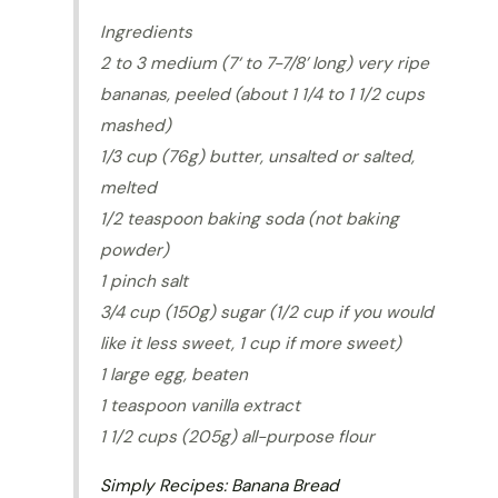
Ingredients
2 to 3 medium (7‘ to 7-7/8’ long) very ripe
bananas, peeled (about 1 1/4 to 1 1/2 cups
mashed)
1/3 cup (76g) butter, unsalted or salted,
melted
1/2 teaspoon baking soda (not baking
powder)
1 pinch salt
3/4 cup (150g) sugar (1/2 cup if you would
like it less sweet, 1 cup if more sweet)
1 large egg, beaten
1 teaspoon vanilla extract
1 1/2 cups (205g) all-purpose flour
Simply Recipes: Banana Bread