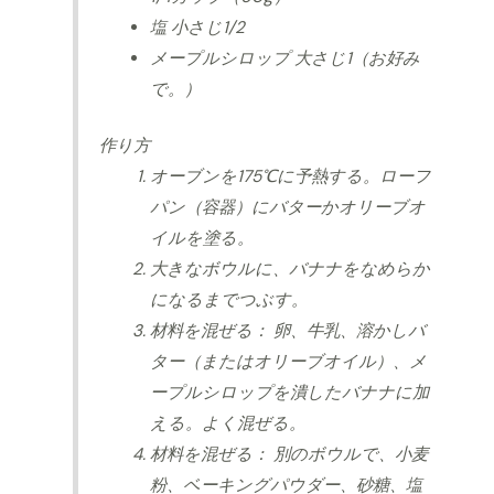
塩 小さじ1/2
メープルシロップ 大さじ1（お好み
で。）
作り方
オーブンを175℃に予熱する。ローフ
パン（容器）にバターかオリーブオ
イルを塗る。
大きなボウルに、バナナをなめらか
になるまでつぶす。
材料を混ぜる： 卵、牛乳、溶かしバ
ター（またはオリーブオイル）、メ
ープルシロップを潰したバナナに加
える。よく混ぜる。
材料を混ぜる： 別のボウルで、小麦
粉、ベーキングパウダー、砂糖、塩