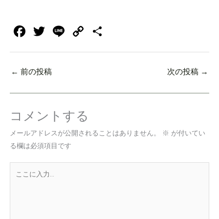
F
T
Li
C
共
a
wi
n
o
有
c
tt
e
p
←
前の投稿
次の投稿
→
e
er
y
b
Li
o
n
コメントする
o
k
メールアドレスが公開されることはありません。
※
が付いてい
k
る欄は必須項目です
こ
こ
に
入
力…