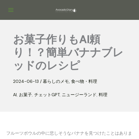
内
容
を
ス
お菓子作りもAI頼
キ
ッ
り！？簡単バナナブレ
プ
ッドのレシピ
2024-06-13
/
暮らしのメモ
,
食べ物・料理
AI
,
お菓子
,
チェットGPT
,
ニュージーランド
,
料理
フルーツボウルの中に悲しそうなバナナを見つけたことはありま