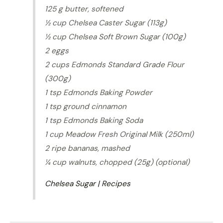
125 g butter, softened
½ cup Chelsea Caster Sugar (113g)
½ cup Chelsea Soft Brown Sugar (100g)
2 eggs
2 cups Edmonds Standard Grade Flour
(300g)
1 tsp Edmonds Baking Powder
1 tsp ground cinnamon
1 tsp Edmonds Baking Soda
1 cup Meadow Fresh Original Milk (250ml)
2 ripe bananas, mashed
¼ cup walnuts, chopped (25g) (optional)
Chelsea Sugar | Recipes