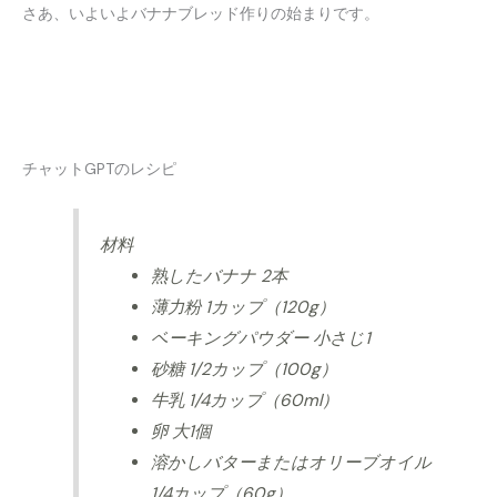
さあ、いよいよバナナブレッド作りの始まりです。
チャットGPTのレシピ
材料
熟したバナナ 2本
薄力粉 1カップ（120g）
ベーキングパウダー 小さじ1
砂糖 1/2カップ（100g）
牛乳 1/4カップ（60ml）
卵 大1個
溶かしバターまたはオリーブオイル
1/4カップ（60g）