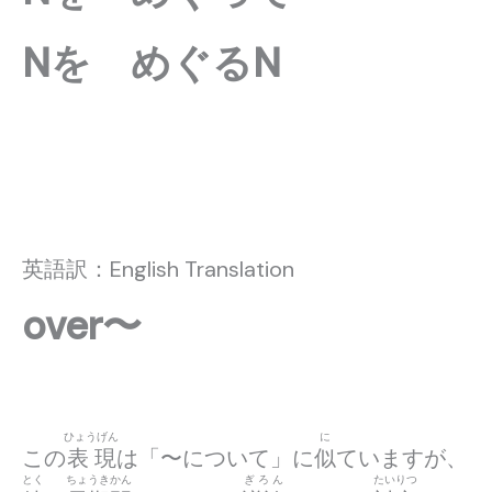
Nを めぐるN
英語訳：English Translation
over〜
ひょうげん
に
この
表現
は「〜について」に
似
ていますが、
とく
ちょうきかん
ぎろん
たいりつ