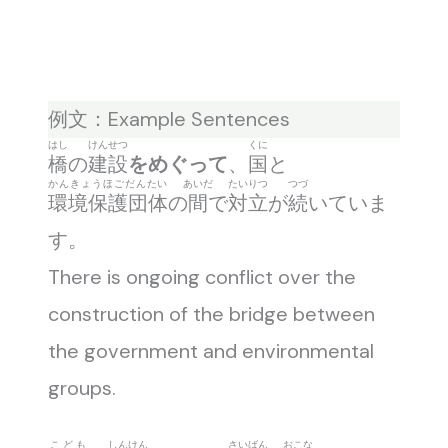
例文：Example Sentences
はし
けんせつ
くに
橋
の
建設
をめぐって
、
国
と
かんきょうほごだんたい
あいだ
たいりつ
つづ
環境保護団体
の
間
で
対立
が
続
いていま
す。
There is ongoing conflict over the
construction of the bridge between
the government and environmental
groups.
こども
しんけん
さいばん
おこな